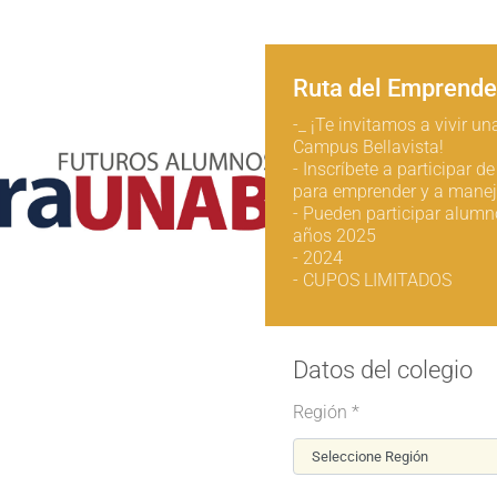
Ruta del Emprende
-_ ¡Te invitamos a vivir u
Campus Bellavista!
- Inscríbete a participar d
para emprender y a maneja
- Pueden participar alumn
años 2025
- 2024
- CUPOS LIMITADOS
Datos del colegio
Región *