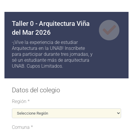
Taller 0 - Arquitectura Viña
del Mar 2026
-¡Vive la experiencia de estudiar
Arquitectura en la UNAB! Inscríbete
para participar durante tres jornadas, y
sé un estudiante más de arquitectura
UNAB. Cupos Limitados.
Datos del colegio
Región *
Comuna *