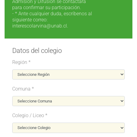
Admisión y Difusión se contactará
para confirmar su participación.
- * Ante cualquier duda, escríbenos al
siguiente correo:
interescolarvina@unab.cl.
Datos del colegio
Región *
Comuna *
Colegio / Liceo *