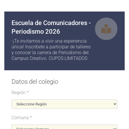
Escuela de Comunicadores -
Periodismo 2026
-¡Te invitamos a vivir una experiencia
única! Inscríbete a participar de talleres
y conocer la carrera de Periodismo del
Campus Creativo. CUPOS LIMITADOS
Datos del colegio
Región *
Comuna *